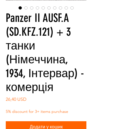
Panzer II AUSF.A
(SD.KFZ.121) + 3
танки
(Німеччина,
1934, Інтервар) -
комерція
Ціна
26,40 USD
5% discount for 3+ items purchase
Додати у кошик