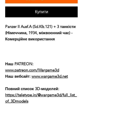
Купити
Panzer II Ausf.A (Sd.Kfz.121) + 3 танкісти
(Німеччина, 1934, міжвоєнний час) -
Комерційне використання
Наш PATREON:
www.patreon.com/Wargame3d
Наш вебсайт:
www.wargame3d.net
Повний список 3D-моделей:
https://teletype.in/@wargame3d/full_list_
of_3Dmodels