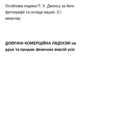
Особлива подяка П. Х. Джонсу за його
фотографії та огляди наших 3D-
мініатюр.
ДОВІЧНА КОМЕРЦІЙНА ЛІЦЕНЗІЯ на
друк та продаж фізичних версій усіх
STL-файлів з цієї пропозиції.
Після оплати ви отримаєте файл Word,
в якому буде посилання для завантаження файлів 3D-
моделі.