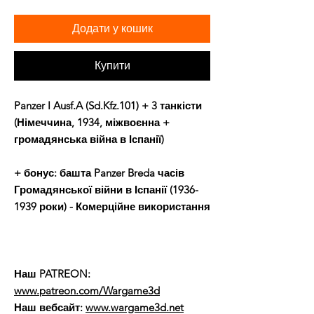
Додати у кошик
Купити
Panzer I Ausf.A (Sd.Kfz.101) + 3 танкісти
(Німеччина, 1934, міжвоєнна +
громадянська війна в Іспанії)
+ бонус: башта Panzer Breda часів
Громадянської війни в Іспанії (1936-
1939 роки) - Комерційне використання
Наш PATREON:
www.patreon.com/Wargame3d
Наш вебсайт:
www.wargame3d.net