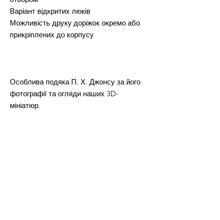
Варіант відкритих люків
Можливість друку доріжок окремо або
прикріплених до корпусу
Особлива подяка П. Х. Джонсу за його
фотографії та огляди наших 3D-
мініатюр.
ДОВІЧНА КОМЕРЦІЙНА ЛІЦЕНЗІЯ на
друк та продаж фізичних версій усіх
STL-файлів з цієї пропозиції.