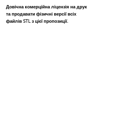
Довічна комерційна ліцензія на друк
та продавати фізичні версії всіх
файлів STL з цієї пропозиції.
Після оплати ви отримаєте файл Word,
в якому буде посилання для завантаження файлів 3D-
моделі.
Всі товари
Про нас
нам