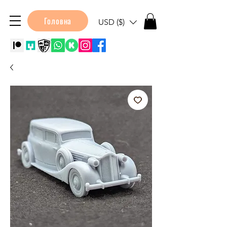
Головна
USD ($)