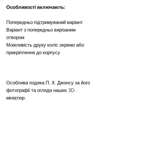
Особливості включають:
Попередньо підтримуваний варіант
Варіант з попередньо вирізаним
отвором
Можливість друку коліс окремо або
прикріплення до корпусу
Особлива подяка П. Х. Джонсу за його
фотографії та огляди наших 3D-
мініатюр.
ДОВІЧНА КОМЕРЦІЙНА ЛІЦЕНЗІЯ на
друк та продаж фізичних версій усіх