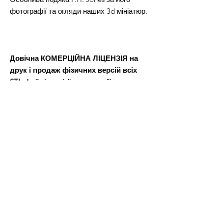
фотографії та огляди наших 3d мініатюр.
Довічна КОМЕРЦІЙНА ЛІЦЕНЗІЯ на
друк і продаж фізичних версій всіх
STL-файлів з цієї пропозиції.
Після оплати ви отримаєте файл Word,
в якому буде посилання для завантаження файлів 3D-
моделі.