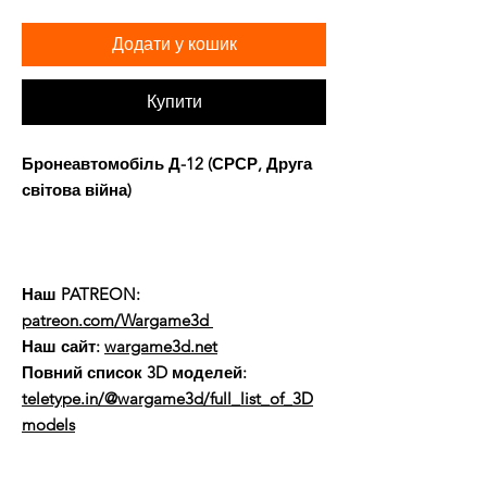
Додати у кошик
Купити
Бронеавтомобіль Д-12 (СРСР, Друга
світова війна)
Наш PATREON:
patreon.com/Wargame3d
Наш сайт:
wargame3d.net
Повний список 3D моделей:
teletype.in/@wargame3d/full_list_of_3D
models