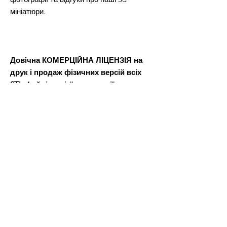
мініатюри.
Довічна КОМЕРЦІЙНА ЛІЦЕНЗІЯ на
друк і продаж фізичних версій всіх
STL-файлів з цієї пропозиції.
Після оплати ви отримаєте файл Word,
в якому буде посилання для завантаження файлів 3D-
моделі.