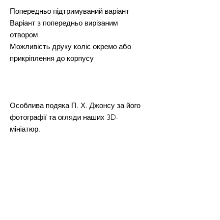
Попередньо підтримуваний варіант
Варіант з попередньо вирізаним
отвором
Можливість друку коліс окремо або
прикріплення до корпусу
Особлива подяка П. Х. Джонсу за його
фотографії та огляди наших 3D-
мініатюр.
ДОВІЧНА КОМЕРЦІЙНА ЛІЦЕНЗІЯ на
друк та продаж фізичних версій усіх
STL-файлів з цієї пропозиції.