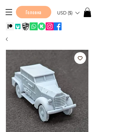
Головна
USD ($)