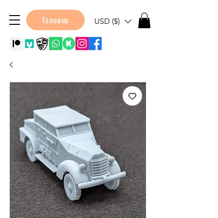
Головна
USD ($)