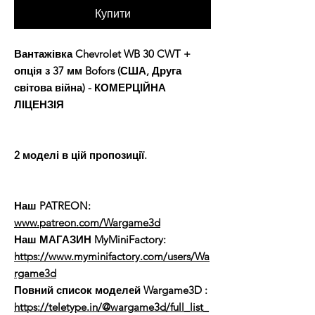
Купити
Вантажівка Chevrolet WB 30 CWT +
опція з 37 мм Bofors (США, Друга
світова війна) - КОМЕРЦІЙНА
ЛІЦЕНЗІЯ
2 моделі в цій пропозиції.
Наш PATREON:
www.patreon.com/Wargame3d
Наш МАГАЗИН MyMiniFactory:
https://www.myminifactory.com/users/Wa
rgame3d
Повний список моделей Wargame3D
:
https://teletype.in/@wargame3d/full_list_