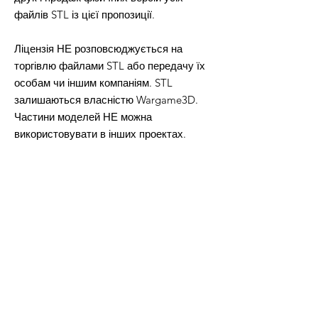
файлів STL із цієї пропозиції.
Ліцензія НЕ розповсюджується на
торгівлю файлами STL або передачу їх
особам чи іншим компаніям. STL
залишаються власністю Wargame3D.
Частини моделей НЕ можна
використовувати в інших проектах.
Після оплати ви отримаєте файл Word,
в якому буде посилання для завантаження файлів 3D-
моделі.