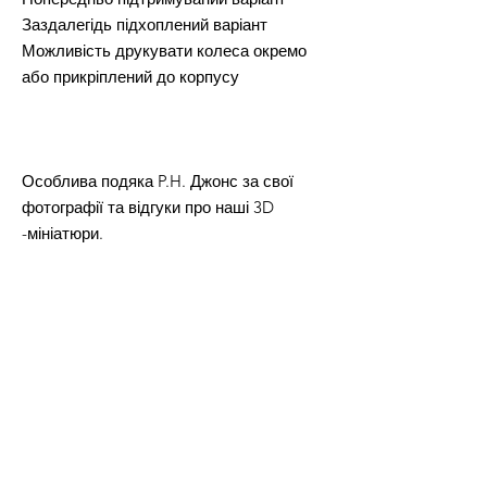
Заздалегідь підхоплений варіант
Можливість друкувати колеса окремо
або прикріплений до корпусу
Особлива подяка P.H. Джонс за свої
фотографії та відгуки про наші 3D
-мініатюри.
Довічна комерційна ліцензія на друк
та продавати фізичні версії всіх
файлів STL з цієї пропозиції.