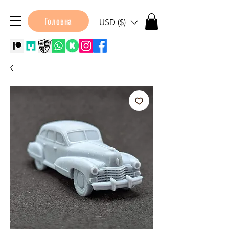
Головна
USD ($)