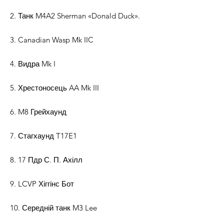
2. Танк M4A2 Sherman «Donald Duck».
3. Canadian Wasp Mk IIC
4. Видра Mk I
5. Хрестоносець AA Mk III
6. M8 Грейхаунд
7. Стагхаунд T17E1
8. 17 Пдр С. П. Ахілл
9. LCVP Хіггінс Бот
10. Середній танк M3 Lee