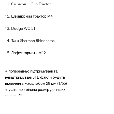
11. Crusader II Gun Tractor
12. Швидкісний трактор М4
13. Dodge WC 51
14.
Танк Sherman Rhinoceros
15.
Лафет гармати М12
+ попередньо підтримувані та
непідтримувані STL-файли будуть
включені з масштабом 28 мм (1/56)
+ успішно змінено розмір до інших
масштабів
+ підходить для друку FDM і RESIN
+ намагнічування + люк відкритий +
видовбані варіанти