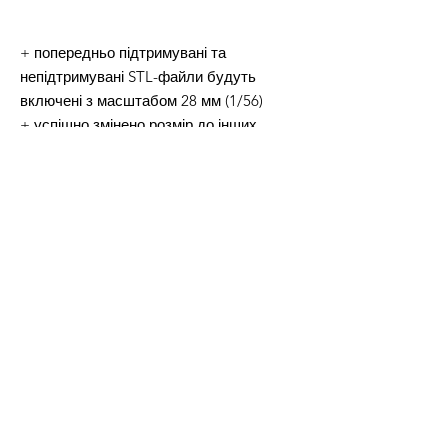
+ попередньо підтримувані та
непідтримувані STL-файли будуть
включені з масштабом 28 мм (1/56)
+ успішно змінено розмір до інших
масштабів
+ підходить для друку FDM і RESIN
+ намагнічування + люк відкритий +
видовбані варіанти
Довічна КОМЕРЦІЙНА ліцензія на друк і
продаж фізичних версій усіх файлів STL
із цієї пропозиції.
ІНФОРМАЦІЯ ПРО ПРОДУКТ
Британські бойові машини Другої світової