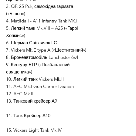
3. QF, 25 Pdr, самохідна гармата
(«Бішоп»)
4. Matilda I - A11 Infantry Tank MK.I
5. Легкий танк Mk.VIII – A25 («Гаррі
Хопкінс»)
6. Шерман Світлячок І.С
7. Vickers Mk.E type A («Шеститонний»)
8. Бронеавтомобіль Lanchester 6x4
9. Кенгуру БТР («Позбавлений
священика»)
10. Легкий танк Vickers Mk.II
11. AEC Mk.I Gun Carrier Deacon
12. AEC Mk.III
13. Танковий крейсер А9
14. Танк Крейсер А10
15. Vickers Light Tank Mk.IV