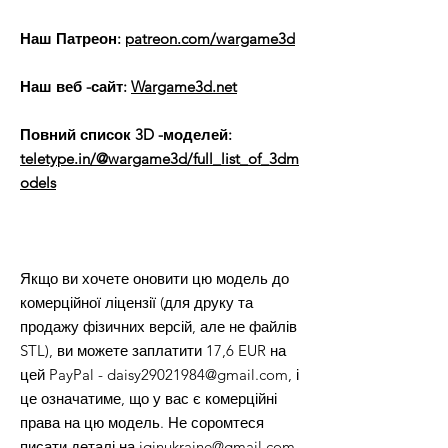
Наш Патреон:
patreon.com/wargame3d
Наш веб -сайт:
Wargame3d.net
Повний список 3D -моделей:
teletype.in/@wargame3d/full_list_of_3dm
odels
Якщо ви хочете оновити цю модель до
комерційної ліцензії (для друку та
продажу фізичних версій, але не файлів
STL), ви можете заплатити 17,6 EUR на
цей PayPal - daisy29021984@gmail.com, і
це означатиме, що у вас є комерційні
права на цю модель. Не соромтеся
писати деталі на iqinukraine@gmail.com