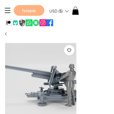
Головна
USD ($)