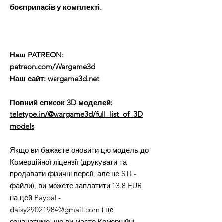
боєприпасів у комплекті.
Наш PATREON:
patreon.com/Wargame3d
Наш сайт:
wargame3d.net
Повний список 3D моделей:
teletype.in/@wargame3d/full_list_of_3D
models
Якщо ви бажаєте оновити цю модель до
Комерційної ліцензії (друкувати та
продавати фізичні версії, але не STL-
файли), ви можете заплатити 13.8 EUR
на цей Paypal -
daisy29021984@gmail.com і це
означатиме, що ви маєте Комерційні