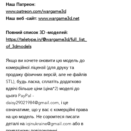
Наш Патреон:
www.patreon.com/wargame3d
Наш веб -сайт:
www.wargame3d.net
Повний список 3D -моделей:
https://teletype.in/@wargame3d/full_list_
of_3dmodels
Якщо ви хочете оновити цю модель до
комерційної ліцензії (для друку та
продажу фізичних версій, але не файлів
STL), будь ласка, сплатіть додатково
вдвічі більше ціни (ціна*2) моделі до
цього PayPal -
daisy29021984@gmail.com, і це
означатиме, що у вас є комерційні права
на цю модель. Не соромтеся писати
деталі на iqinukraine@gmail.com або в
приватному повідомленні.