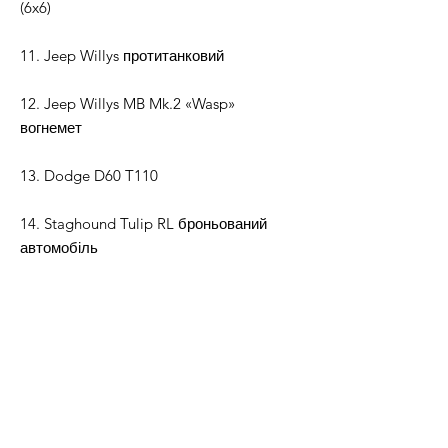
(6x6)
11. Jeep Willys протитанковий
12. Jeep Willys MB Mk.2 «Wasp»
вогнемет
13. Dodge D60 T110
14. Staghound Tulip RL броньований
автомобіль
15. Willys 6x6 Super-Jeep, 37 мм T14
GMC
16. T18E2 Boarhound
+ попередньо підтримані та
непідтримані STL-файли в масштабі 1:56