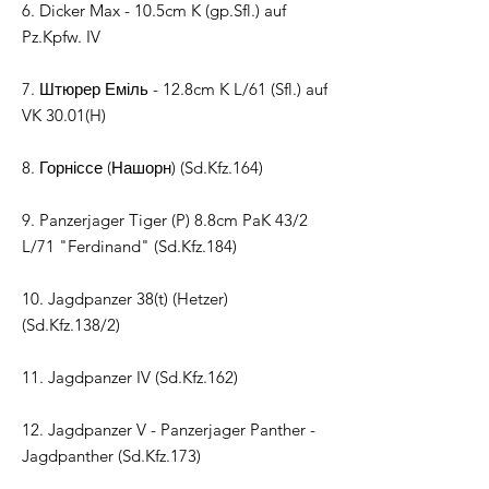
6. Dicker Max - 10.5cm K (gp.Sfl.) auf
Pz.Kpfw. IV
7. Штюрер Еміль - 12.8cm K L/61 (Sfl.) auf
VK 30.01(H)
8. Горніссе (Нашорн) (Sd.Kfz.164)
9. Panzerjager Tiger (P) 8.8cm PaK 43/2
L/71 "Ferdinand" (Sd.Kfz.184)
10. Jagdpanzer 38(t) (Hetzer)
(Sd.Kfz.138/2)
11. Jagdpanzer IV (Sd.Kfz.162)
12. Jagdpanzer V - Panzerjager Panther -
Jagdpanther (Sd.Kfz.173)