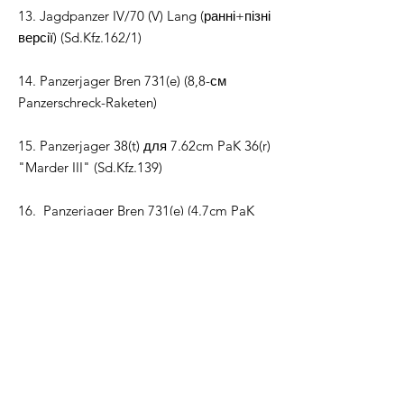
13. Jagdpanzer IV/70 (V) Lang (ранні+пізні
версії) (Sd.Kfz.162/1)
14. Panzerjager Bren 731(e) (8,8-см
Panzerschreck-Raketen)
15. Panzerjager 38(t) для 7.62cm PaK 36(r)
"Marder III" (Sd.Kfz.139)
16. Panzerjager Bren 731(e) (4.7cm PaK
188(h))
+ попередньо підтримувані та
непідтримувані STL-файли у масштабі