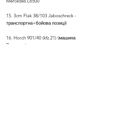
Mercedes L6500
15. 3cm Flak 38/103 Jaboschreck -
транспортна+бойова позиції
16. Horch 901/40 (kfz.21) (машина
Роммеля)
+ попередньо підтримувані та
непідтримувані STL файли будуть
включені з масштабом 1:56 (28мм)
+ успішне перемасштабування в інші
розміри
+ добре підходить для FDM та RESIN
друку
+ намагнічування башти + варіанти з
порожнистими отворами