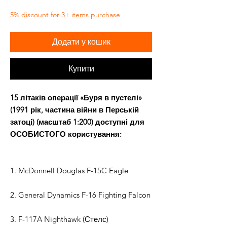
5% discount for 3+ items purchase
Додати у кошик
Купити
15 літаків операції «Буря в пустелі»
(1991 рік, частина війни в Перській
затоці) (масштаб 1:200) доступні для
ОСОБИСТОГО користування:
1. McDonnell Douglas F-15C Eagle
2. General Dynamics F-16 Fighting Falcon
3. F-117A Nighthawk (Стелс)