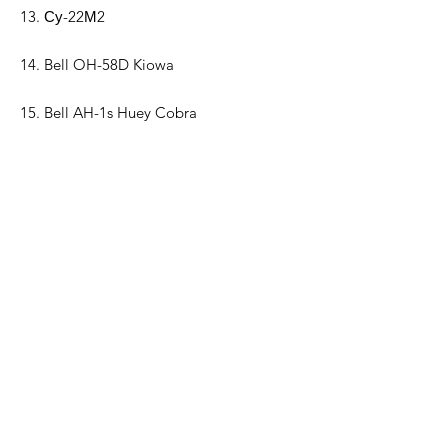
13. Су-22М2
14. Bell OH-58D Kiowa
15. Bell AH-1s Huey Cobra
+ попередньо підтримувані та
непідтримувані файли STL будуть
включені в масштаб (1/200)
+ Є можливість змінити розмір файлів
на інший масштаб.
+ підставка для кріплення площин
Добре підходить для друку FDM і