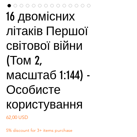
16 двомісних
літаків Першої
світової війни
(Том 2,
масштаб 1:144) -
Особисте
користування
Ціна
62,00 USD
5% discount for 3+ items purchase