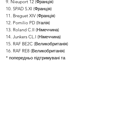
9. Nieuport 12 (Франція)
10. SPAD S.XI (Франція)
11. Breguet XIV (Франція)
12. Pomilio PD (Італія)
13. Roland C.II (Німеччина)
14. Junkers CL.I (Німеччина)
15. RAF BE2C (Великобританія)
16. RAF RE8 (Великобританія)
* попередньо підтримувані та
непідтримувані файли STL будуть
включені в масштаб (1/144)
*Є можливість змінити розмір файлів на
інший масштаб.
* підставка для кріплення площин
Добре підходить для друку FDM і
RESIN.
Ця винагорода дає право друкувати
лише для ОСОБИСТОГО користування.