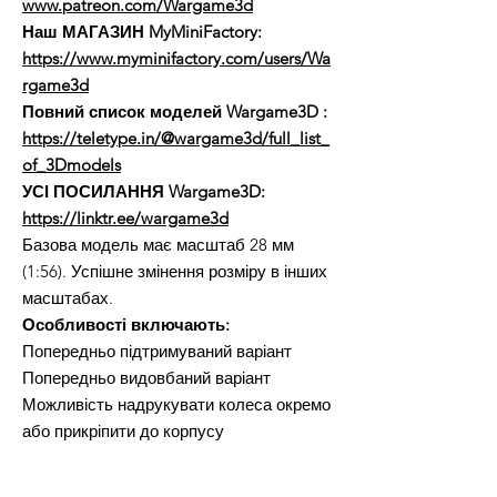
www.patreon.com/Wargame3d
Наш МАГАЗИН MyMiniFactory:
https://www.myminifactory.com/users/Wa
rgame3d
Повний список моделей Wargame3D
:
https://teletype.in/@wargame3d/full_list_
of_3Dmodels
УСІ ПОСИЛАННЯ Wargame3D:
https://linktr.ee/wargame3d
Базова модель має масштаб 28 мм
(1:56). Успішне змінення розміру в інших
масштабах.
Особливості включають:
Попередньо підтримуваний варіант
Попередньо видовбаний варіант
Можливість надрукувати колеса окремо
або прикріпити до корпусу