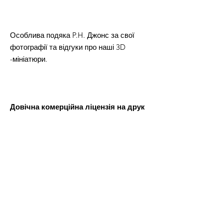
Особлива подяка P.H. Джонс за свої
фотографії та відгуки про наші 3D
-мініатюри.
Довічна комерційна ліцензія на друк
та продавати фізичні версії всіх
файлів STL з цієї пропозиції.
Після оплати ви отримаєте файл Word,
в якому буде посилання для завантаження файлів 3D-