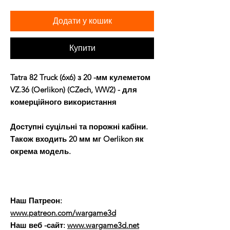
Додати у кошик
Купити
Tatra 82 Truck (6x6) з 20 -мм кулеметом
VZ.36 (Oerlikon) (CZech, WW2) - для
комерційного використання
Доступні суцільні та порожні кабіни.
Також входить 20 мм мг Oerlikon як
окрема модель.
Наш Патреон:
www.patreon.com/wargame3d
Наш веб -сайт:
www.wargame3d.net