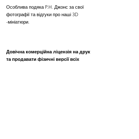
Особлива подяка P.H. Джонс за свої
фотографії та відгуки про наші 3D
-мініатюри.
Довічна комерційна ліцензія на друк
та продавати фізичні версії всіх
файлів STL з цієї пропозиції.
Після оплати ви отримаєте файл Word,
в якому буде посилання для завантаження файлів 3D-
моделі.