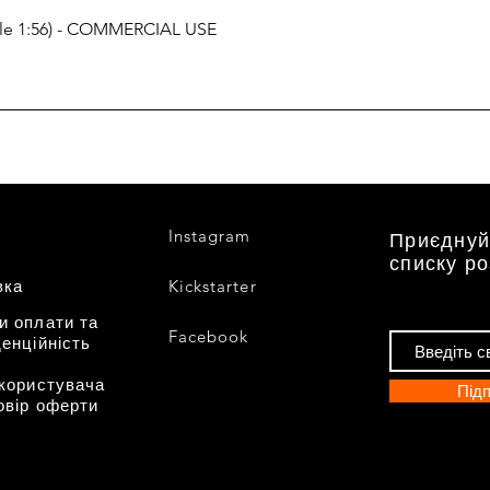
cale 1:56) - COMMERCIAL USE
Instagram
Приєднуй
списку р
вка
Kickstarter
и оплати та
Facebook
енційність
 користувача
Підп
овір оферти