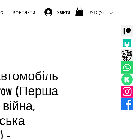
ас
Контакти
Увійти
USD ($)
втомобіль
Arrow (Перша
 війна,
ська
) -