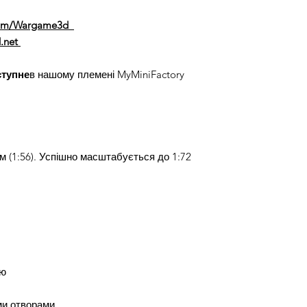
com/Wargame3d
.net
ступне
в нашому племені MyMiniFactory
 (1:56). Успішно масштабується до 1:72
ою
ми отворами