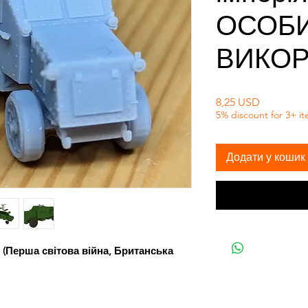
ОСОБ
ВИКО
Ціна
8,25 USD
5% discount for 3+ i
Додати у кошик
 (Перша світова війна, Британська