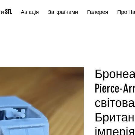
и STL
Авіація
За країнами
Галерея
Про Н
Бронеа
Pierce-
світова
Британ
імперія