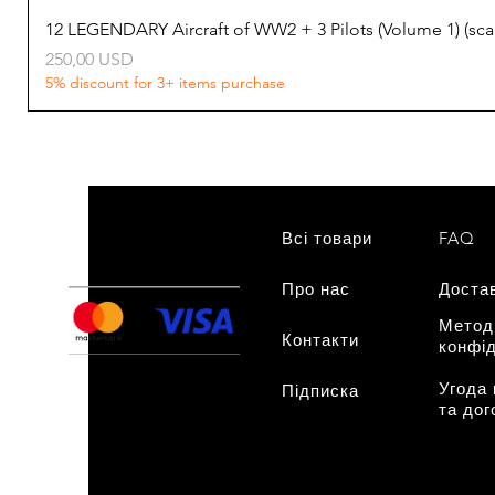
12 LEGENDARY Aircraft of WW2 + 3 Pilots (Volume 1) (s
Ціна
250,00 USD
5% discount for 3+ items purchase
Всі товари
FAQ
Про нас
нам
Доста
Метод
Контакти
конфід
Угода
Підписка
та дог