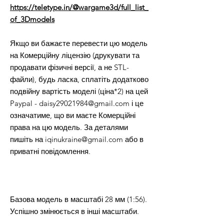
https://teletype.in/@wargame3d/full_list_
of_3Dmodels
Якщо ви бажаєте перевести цю модель
на Комерційну ліцензію (друкувати та
продавати фізичні версії, а не STL-
файли), будь ласка, сплатіть додатково
подвійну вартість моделі (ціна*2) на цей
Paypal - daisy29021984@gmail.com і це
означатиме, що ви маєте Комерційні
права на цю модель. За деталями
пишіть на iqinukraine@gmail.com або в
приватні повідомлення.
Базова модель в масштабі 28 мм (1:56).
Успішно змінюється в інші масштаби.