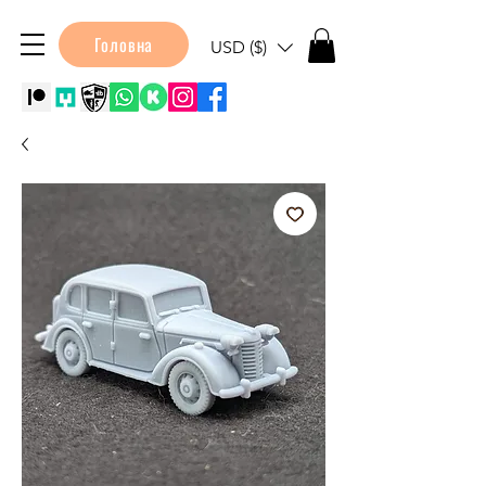
Головна
USD ($)