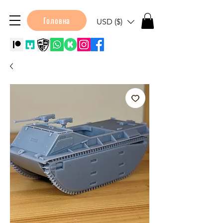
Головна
USD ($)