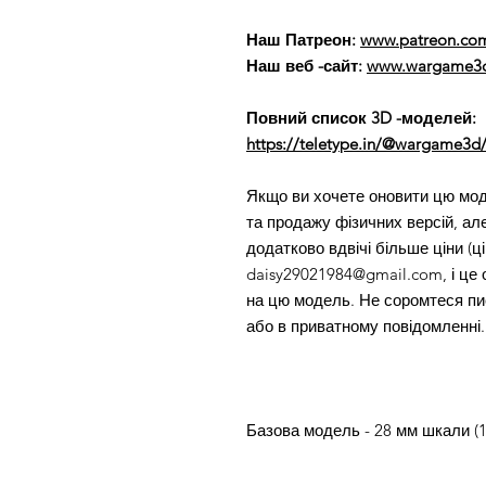
Наш Патреон:
www.patreon.co
Наш веб -сайт:
www.wargame3d
Повний список 3D -моделей:
https://teletype.in/@wargame3d/
Якщо ви хочете оновити цю моде
та продажу фізичних версій, але
додатково вдвічі більше ціни (ці
daisy29021984@gmail.com, і це 
на цю модель. Не соромтеся пи
або в приватному повідомленні.
Базова модель - 28 мм шкали (1