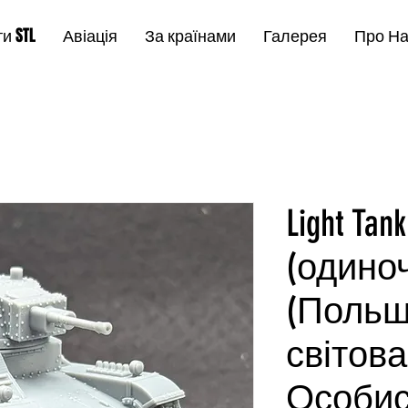
и STL
Авіація
За країнами
Галерея
Про Н
Light Tan
(одино
(Польщ
світова
Особис