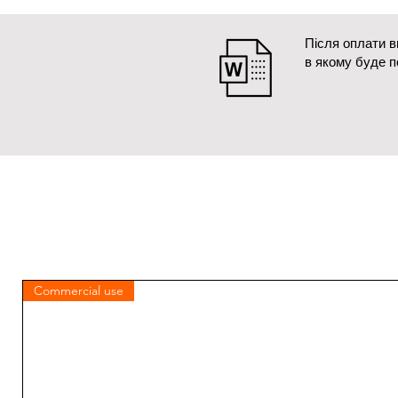
Після оплати 
в якому буде 
Commercial use