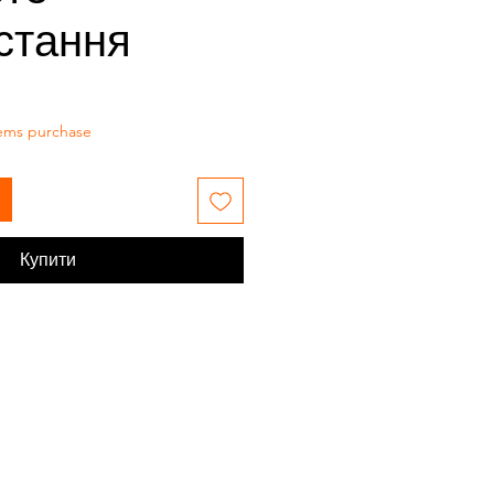
стання
tems purchase
Купити