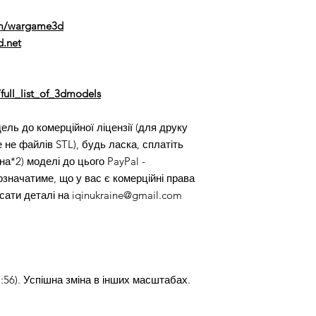
m/wargame3d
.net
full_list_of_3dmodels
ль до комерційної ліцензії (для друку
 не файлів STL), будь ласка, сплатіть
на*2) моделі до цього PayPal -
означатиме, що у вас є комерційні права
сати деталі на iqinukraine@gmail.com
:56). Успішна зміна в інших масштабах.