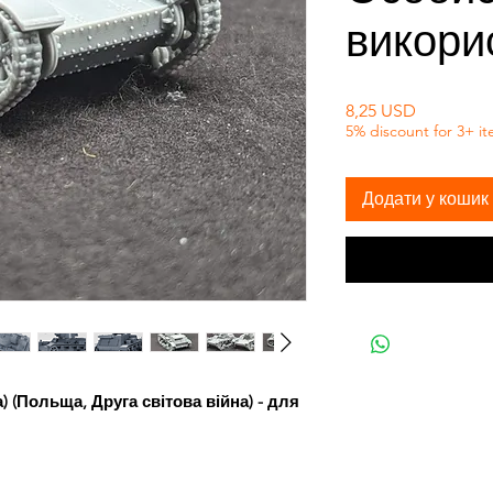
викори
Ціна
8,25 USD
5% discount for 3+ i
Додати у кошик
) (Польща, Друга світова війна) - для