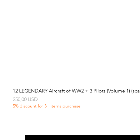
12 LEGENDARY Aircraft of WW2 + 3 Pilots (Volume 1) (s
Ціна
250,00 USD
5% discount for 3+ items purchase