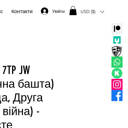
ас
Контакти
Увійти
USD ($)
k 7TP JW
чна башта)
а, Друга
 війна) -
те