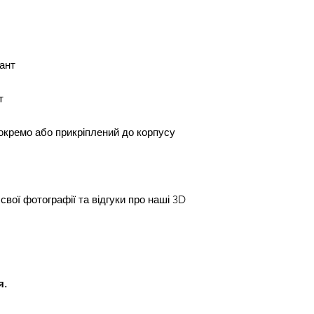
ант
т
окремо або прикріплений до корпусу
свої фотографії та відгуки про наші 3D
я.