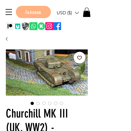
Головна
USD ($)
Churchill MK III
(UK, WW2) -