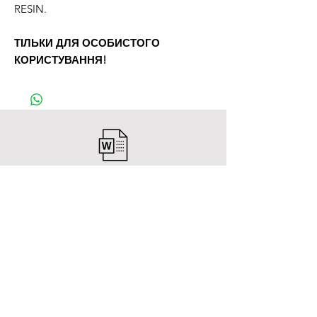
RESIN.
ТІЛЬКИ ДЛЯ ОСОБИСТОГО
КОРИСТУВАННЯ!
Після оплати ви отримаєте файл Word,
в якому буде посилання для завантаження файлів 3D-
моделі.
Всі товари
Про нас
нам