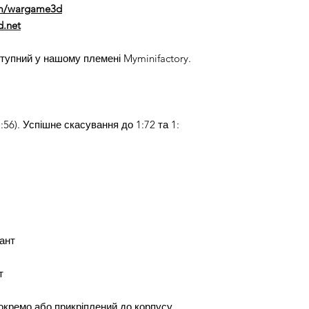
m/wargame3d
.net
тупний у нашому племені Myminifactory.
56). Успішне скасування до 1:72 та 1:
ант
т
окремо або прикріплений до корпусу