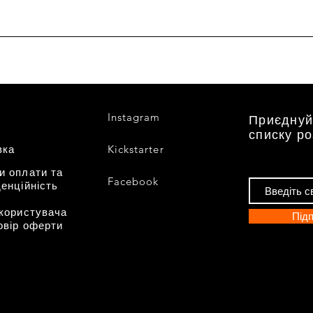
Instagram
Приєднуй
списку р
вка
Kickstarter
и оплати та
Facebook
енційність
 користувача
Підп
овір оферти