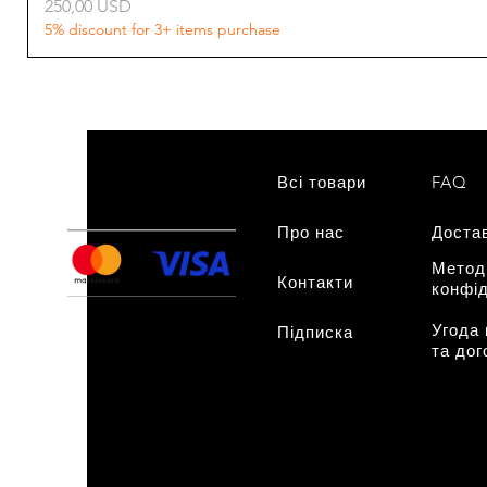
Ціна
250,00 USD
5% discount for 3+ items purchase
Всі товари
FAQ
Про нас
нам
Доста
Метод
Контакти
конфід
Угода
Підписка
та дог