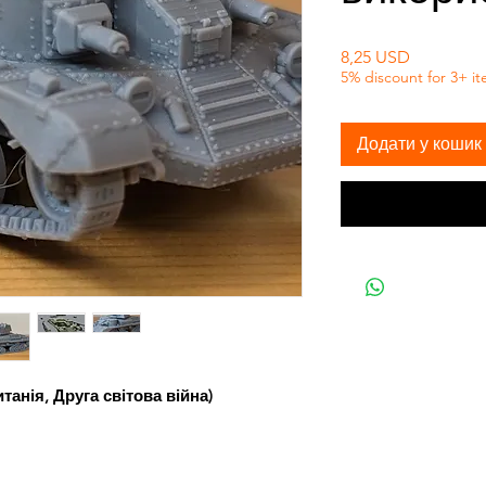
Ціна
8,25 USD
5% discount for 3+ i
Додати у кошик
итанія, Друга світова війна)