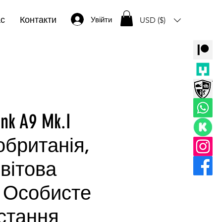
ас
Контакти
Увійти
USD ($)
ank A9 Mk.I
обританія,
вітова
- Особисте
стання