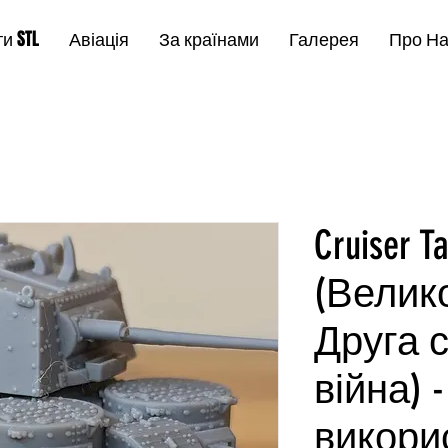
и STL
Авіація
За країнами
Галерея
Про Н
Cruiser T
(Велик
Друга с
війна) 
викори