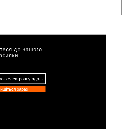
Ц
8
5
теся до нашого
озсилки
ишіться зараз