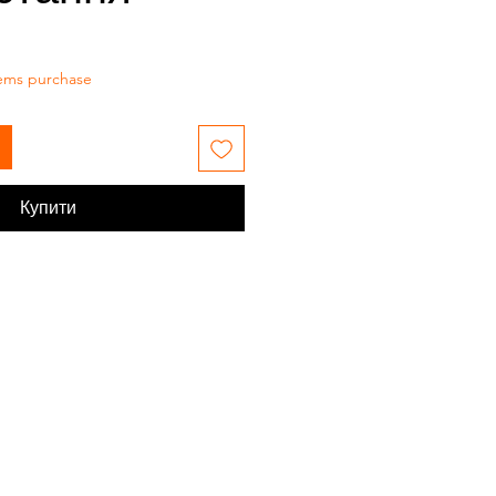
tems purchase
Купити