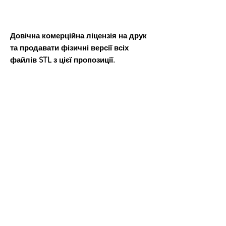
Довічна комерційна ліцензія на друк
та продавати фізичні версії всіх
файлів STL з цієї пропозиції.
Після оплати ви отримаєте файл Word,
в якому буде посилання для завантаження файлів 3D-
моделі.
Всі товари