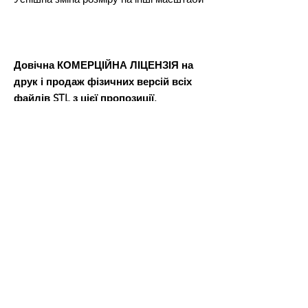
Довічна КОМЕРЦІЙНА ЛІЦЕНЗІЯ на
друк і продаж фізичних версій всіх
файлів STL з цієї пропозиції.
Після оплати ви отримаєте файл Word,
в якому буде посилання для завантаження файлів 3D-
моделі.