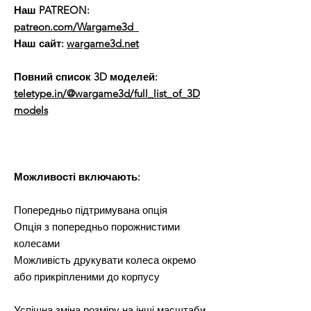
Наш PATREON:
patreon.com/Wargame3d
Наш сайт:
wargame3d.net
Повний список 3D моделей:
teletype.in/@wargame3d/full_list_of_3D
models
Можливості включають:
Попередньо підтримувана опція
Опція з попередньо порожнистими
колесами
Можливість друкувати колеса окремо
або прикріпленими до корпусу
Успішна зміна розміру на інші масштаби