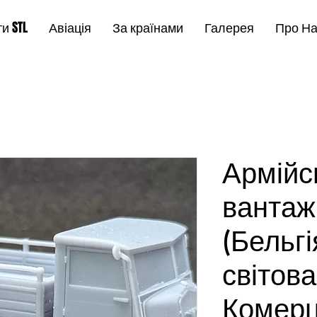
и STL
Авіація
За країнами
Галерея
Про Н
Армійс
вантажі
(Бельгі
світова
Комерц