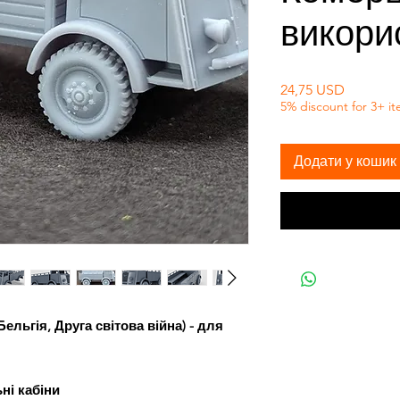
викори
Ціна
24,75 USD
5% discount for 3+ i
Додати у кошик
ельгія, Друга світова війна) - для
ні кабіни