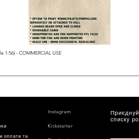
cale 1:56) - COMMERCIAL USE
Instagram
Приєднуй
списку р
вка
Kickstarter
и оплати та