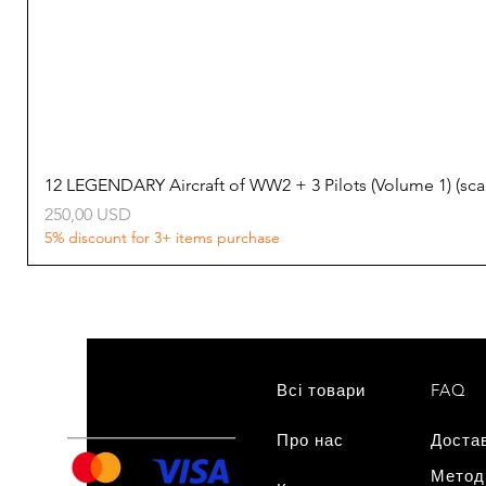
12 LEGENDARY Aircraft of WW2 + 3 Pilots (Volume 1) (s
Ціна
250,00 USD
5% discount for 3+ items purchase
Всі товари
FAQ
Про нас
нам
Доста
Метод