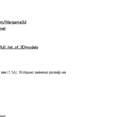
com/Wargame3d
net
full_list_of_3Dmodels
м (1:56). Успішно змінено розмір на
ант