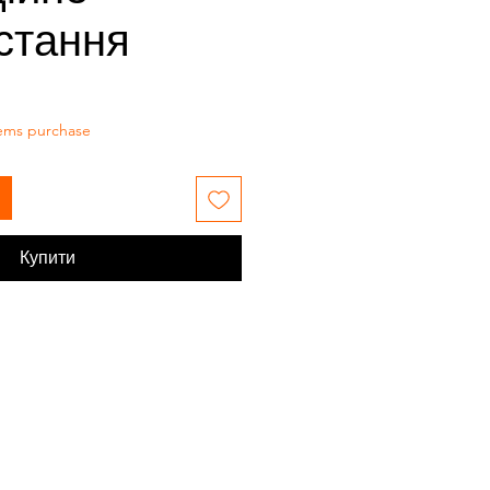
стання
tems purchase
Купити