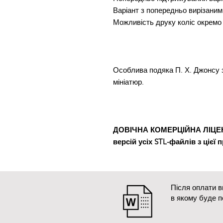
Варіант з попередньо вирізани
Можливість друку коліс окремо
Особлива подяка П. Х. Джонсу з
мініатюр.
ДОВІЧНА КОМЕРЦІЙНА ЛІЦЕНЗ
версій усіх STL-файлів з цієї п
Після оплати 
в якому буде 