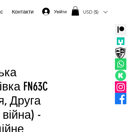
ас
Контакти
Увійти
USD ($)
ька
вка FN63C
я, Друга
 війна) -
ійне