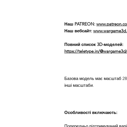
Наш PATREON:
www.patreon.
Наш вебсайт:
www.wargame3d.
Повний список 3D-моделей:
https://teletype.in/@wargame3d/
Базова модель має масштаб 28 м
інші масштаби.
Особливості включають:
Попередньо підтримуваний варі