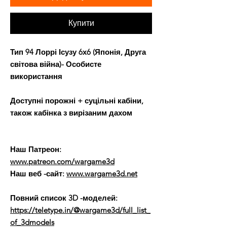
Купити
Тип 94 Лоррі Ісузу 6х6 (Японія, Друга
світова війна)- Особисте
використання
Доступні порожні + суцільні кабіни,
також кабінка з вирізаним дахом
Наш Патреон:
www.patreon.com/wargame3d
Наш веб -сайт:
www.wargame3d.net
Повний список 3D -моделей:
https://teletype.in/@wargame3d/full_list_
of_3dmodels