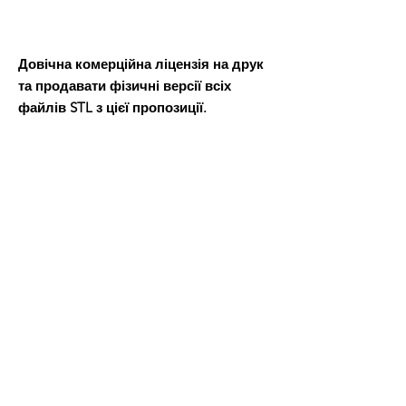
Довічна комерційна ліцензія на друк
та продавати фізичні версії всіх
файлів STL з цієї пропозиції.
Після оплати ви отримаєте файл Word,
в якому буде посилання для завантаження файлів 3D-
моделі.
Всі товари