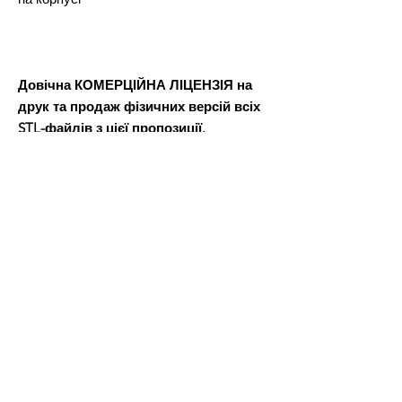
Довічна КОМЕРЦІЙНА ЛІЦЕНЗІЯ на
друк та продаж фізичних версій всіх
STL-файлів з цієї пропозиції.
Після оплати ви отримаєте файл Word,
в якому буде посилання для завантаження файлів 3D-
моделі.