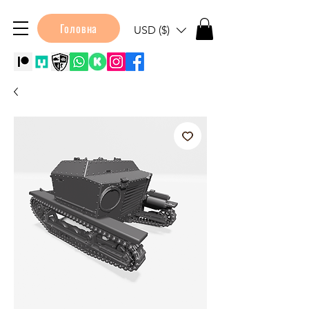
Головна
USD ($)