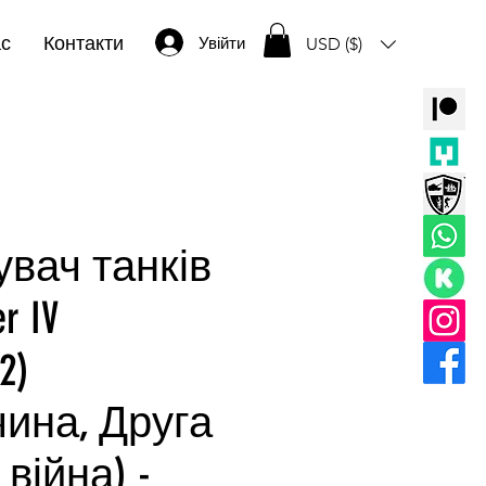
ас
Контакти
Увійти
USD ($)
вач танків
r IV
62)
чина, Друга
 війна) -