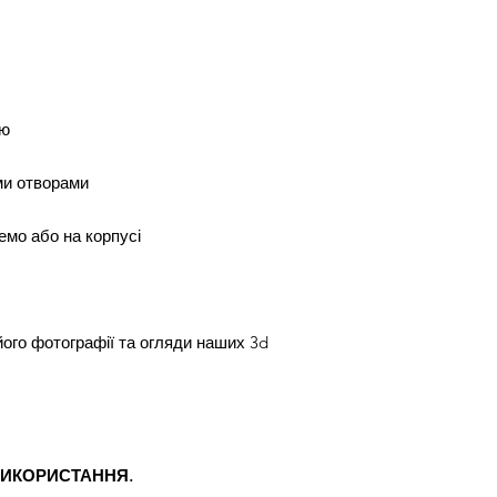
ою
ми отворами
емо або на корпусі
його фотографії та огляди наших 3d
ВИКОРИСТАННЯ.