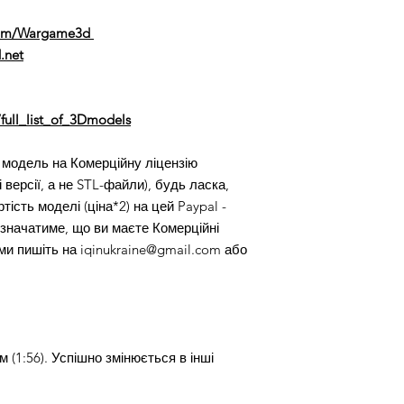
com/Wargame3d
.net
full_list_of_3Dmodels
модель на Комерційну ліцензію
 версії, а не STL-файли), будь ласка,
тість моделі (ціна*2) на цей Paypal -
значатиме, що ви маєте Комерційні
ми пишіть на iqinukraine@gmail.com або
 (1:56). Успішно змінюється в інші