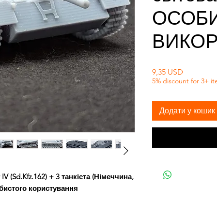
ОСОБ
ВИКО
Ціна
9,35 USD
5% discount for 3+ i
Додати у кошик
V (Sd.Kfz.162) + 3 танкіста (Німеччина,
собистого користування