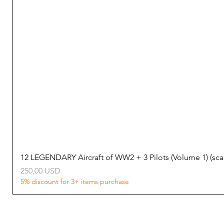
12 LEGENDARY Aircraft of WW2 + 3 Pilots (Volume 1) (s
Ціна
250,00 USD
5% discount for 3+ items purchase