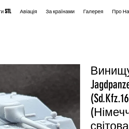
и STL
Авіація
За країнами
Галерея
Про Н
Винищу
Jagdpanze
(Sd.Kfz.1
(Німеч
світова