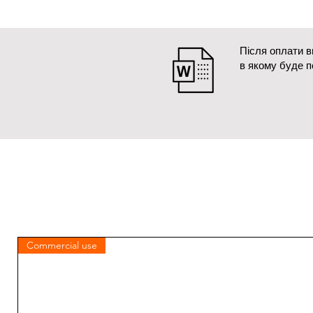
Після оплати 
в якому буде 
Commercial use