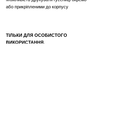
або прикріпленими до корпусу
ТІЛЬКИ ДЛЯ ОСОБИСТОГО
ВИКОРИСТАННЯ.
Після оплати ви отримаєте файл Word,
в якому буде посилання для завантаження файлів 3D-
моделі.