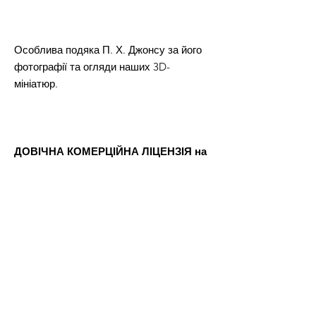
Особлива подяка П. Х. Джонсу за його
фотографії та огляди наших 3D-
мініатюр.
ДОВІЧНА КОМЕРЦІЙНА ЛІЦЕНЗІЯ на
друк та продаж фізичних версій усіх
STL-файлів з цієї пропозиції.
Після оплати ви отримаєте файл Word,
в якому буде посилання для завантаження файлів 3D-