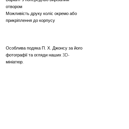
отвором
Можливість друку коліс окремо або
прикріплення до корпусу
Особлива подяка П. Х. Джонсу за його
фотографії та огляди наших 3D-
мініатюр.
ДОВІЧНА КОМЕРЦІЙНА ЛІЦЕНЗІЯ на
друк та продаж фізичних версій усіх
STL-файлів з цієї пропозиції.