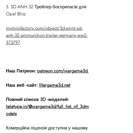
3. SD.ANH.32 Трейлер боєприпасів для
Opel Blitz
myminifactory.com/object/3d-print-sd-
anh-32-ammunition-trailer-germany-ww2-
373797
Наш Патреон:
patreon.com/wargame3d
Наш веб -сайт:
Wargame3d.net
Повний список 3D -моделей:
teletype.in/@wargame3d/full_list_of_3dm
odels
Комерційна ліцензія доступна у нашому