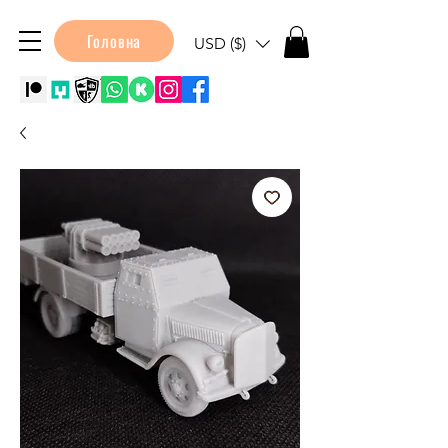
Головна
USD ($)