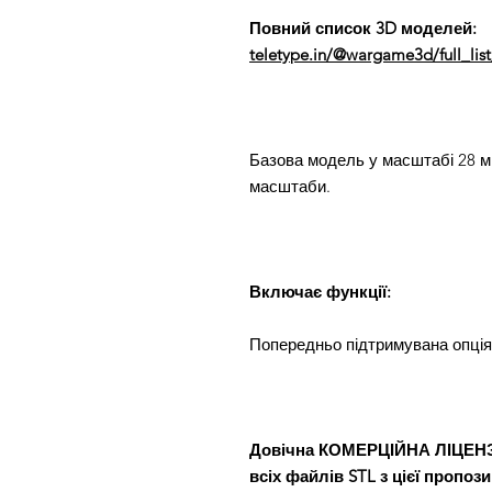
Повний список 3D моделей:
teletype.in/@wargame3d/full_li
Базова модель у масштабі 28 мм 
масштаби.
Включає функції:
Попередньо підтримувана опція
Довічна КОМЕРЦІЙНА ЛІЦЕНЗІЯ
всіх файлів STL з цієї пропозиц