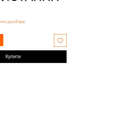
tems purchase
Купити