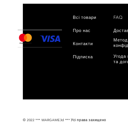
Всі товари
FAQ
Про нас
нам
Доста
Метод
Контакти
конфід
Угода
Підписка
та дог
© 2022 *** WARGAME3d *** Усі права захищено