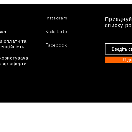
Instagram
Приєднуй
списку р
вка
Kickstarter
и оплати та
Facebook
енційність
 користувача
Підп
овір оферти