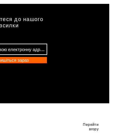
теся до нашого
озсилки
ишіться зараз
Перейти
вгору