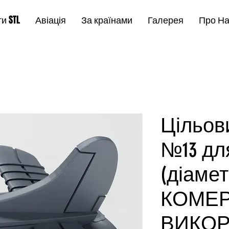
и STL
Авіація
За країнами
Галерея
Про Н
Цільов
№13 для 
(діамет
КОМЕР
ВИКО