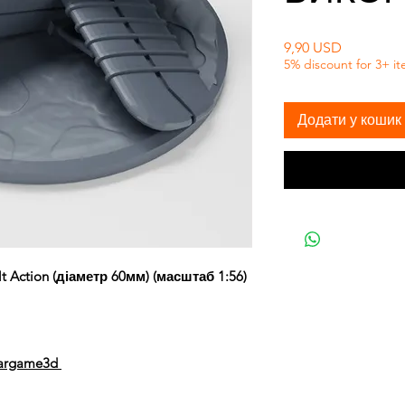
Ціна
9,90 USD
5% discount for 3+ i
Додати у кошик
Action (діаметр 60мм) (масштаб 1:56)
Wargame3d