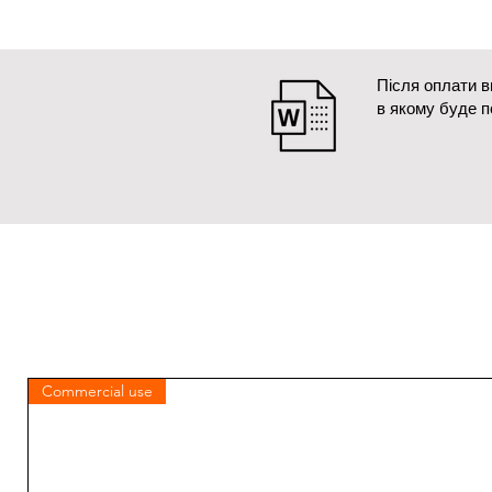
Після оплати 
в якому буде 
Commercial use