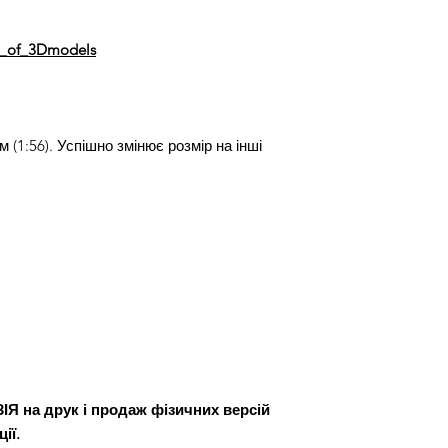
st_of_3Dmodels
(1:56). Успішно змінює розмір на інші
 на друк і продаж фізичних версій
ії.