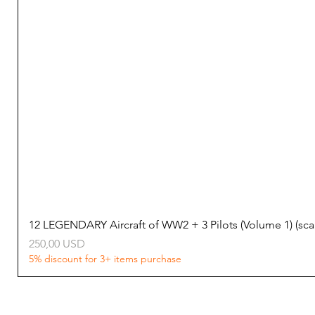
12 LEGENDARY Aircraft of WW2 + 3 Pilots (Volume 1) (s
Ціна
250,00 USD
5% discount for 3+ items purchase