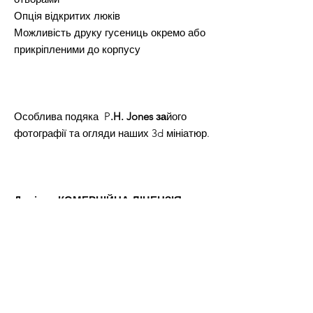
Опція відкритих люків
Можливість друку гусениць окремо або
прикріпленими до корпусу
Особлива подяка P
.H. Jones за
його
фотографії та огляди наших 3d мініатюр.
Довічна КОМЕРЦІЙНА ЛІЦЕНЗІЯ на
друк і продаж фізичних версій всіх
STL-файлів з цієї пропозиції.