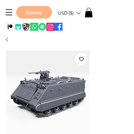
Головна
USD ($)