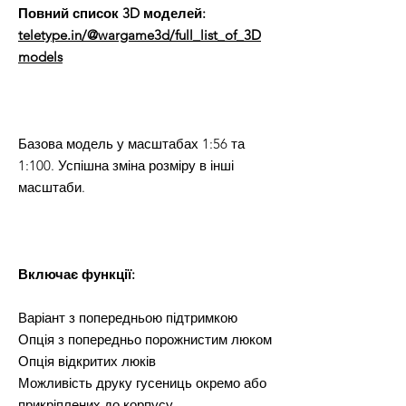
Повний список 3D моделей:
teletype.in/@wargame3d/full_list_of_3D
models
Базова модель у масштабах 1:56 та
1:100. Успішна зміна розміру в інші
масштаби.
Включає функції:
Варіант з попередньою підтримкою
Опція з попередньо порожнистим люком
Опція відкритих люків
Можливість друку гусениць окремо або
прикріплених до корпусу