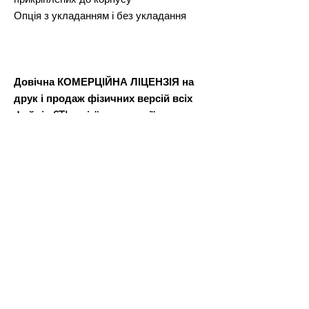
Опція з укладанням і без укладання
Довічна КОМЕРЦІЙНА ЛІЦЕНЗІЯ на
друк і продаж фізичних версій всіх
файлів STL з цієї пропозиції.
Після оплати ви отримаєте файл Word,
в якому буде посилання для завантаження файлів 3D-
моделі.