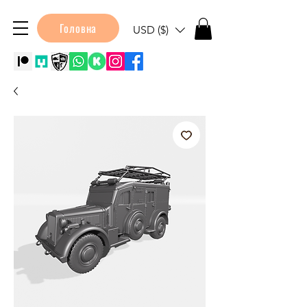
Головна
USD ($)