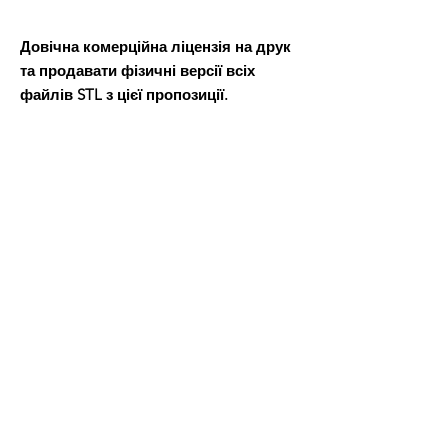
Довічна комерційна ліцензія на друк
та продавати фізичні версії всіх
файлів STL з цієї пропозиції.
Після оплати ви отримаєте файл Word,
в якому буде посилання для завантаження файлів 3D-
моделі.
Всі товари