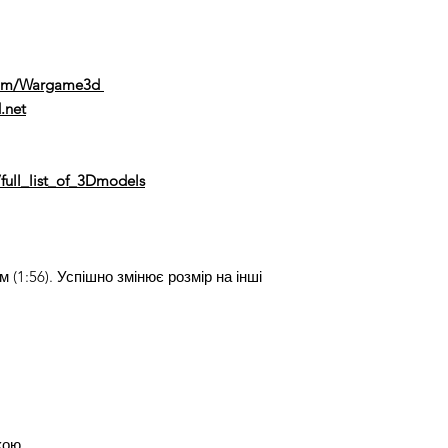
com/Wargame3d
.net
full_list_of_3Dmodels
(1:56). Успішно змінює розмір на інші
кою