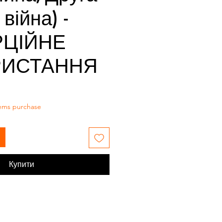
 війна) -
ЦІЙНЕ
РИСТАННЯ
tems purchase
Купити