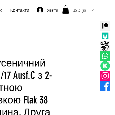
ас
Контакти
Увійти
USD ($)
усеничний
1/17 Ausf.C з 2-
ітною
кою Flak 38
чина, Друга