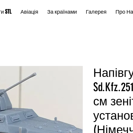
и STL
Авіація
За країнами
Галерея
Про Н
Напівг
Sd.Kfz.25
см зен
установ
(Німеч