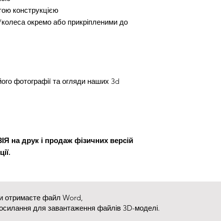
тою конструкцією
/колеса окремо або прикріпленими до
його фотографії та огляди наших 3d
 на друк і продаж фізичних версій
ії.
ви отримаєте файл Word,
посилання для завантаження файлів 3D-моделі.