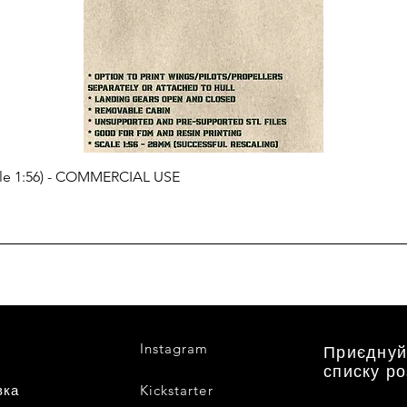
cale 1:56) - COMMERCIAL USE
Instagram
Приєднуй
списку р
вка
Kickstarter