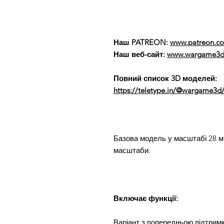
Наш PATREON:
www.patreon.
Наш веб-сайт:
www.wargame3d
Повний список 3D моделей:
https://teletype.in/@wargame3d/
Базова модель у масштабі 28 мм 
масштаби.
Включає функції:
Варіант з попередньою підтрим