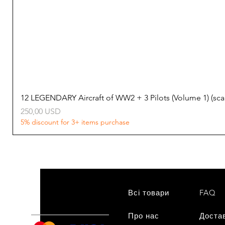
12 LEGENDARY Aircraft of WW2 + 3 Pilots (Volume 1) (s
Ціна
250,00 USD
5% discount for 3+ items purchase
Всі товари
FAQ
Про нас
нам
Доста