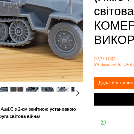
світова
КОМЕР
ВИКО
Ціна
29,37 USD
5% discount for 3+ i
Додати у кошик
 Ausf.C з 2-см зенітною установкою
руга світова війна)