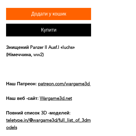
Додати у кошик
Купити
Знищений Panzer II Ausf.l «luchs»
(Німеччина, ww2)
Наш Патреон:
patreon.com/wargame3d
Наш веб -сайт:
Wargame3d.net
Повний список 3D -моделей:
teletype.in/@wargame3d/full_list_of_3dm
odels