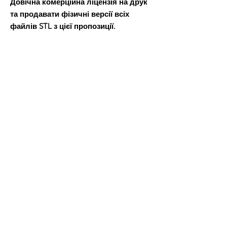
Довічна комерційна ліцензія на друк
та продавати фізичні версії всіх
файлів STL з цієї пропозиції.
Після оплати ви отримаєте файл Word,
в якому буде посилання для завантаження файлів 3D-
моделі.
Всі товари
Про нас
нам
Контакти