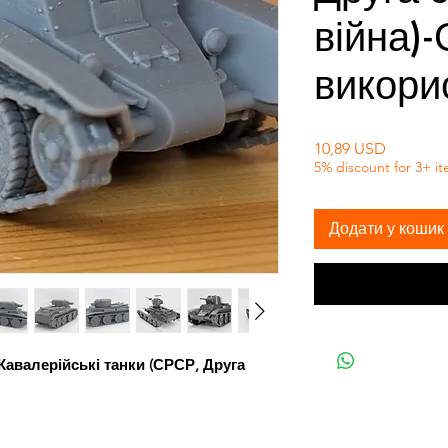
війна)
викори
Ціна
10,89 USD
5% discount for 3+ i
Додати у кошик
) Кавалерійські танки (СРСР, Друга