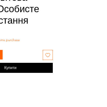
-Особисте
стання
tems purchase
Купити