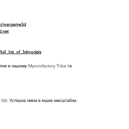
m/wargame3d
.net
full_list_of_3dmodels
не в нашому Myminifactory Tribe та
:56). Успішна зміна в інших масштабах.