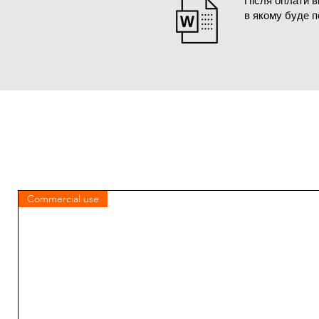
Після оплати 
в якому буде 
Commercial use