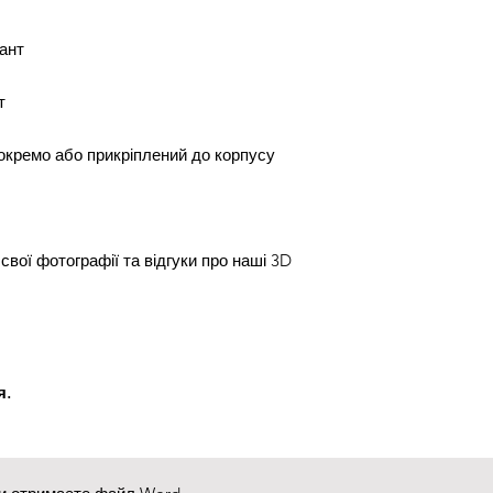
ант
т
окремо або прикріплений до корпусу
свої фотографії та відгуки про наші 3D
я.