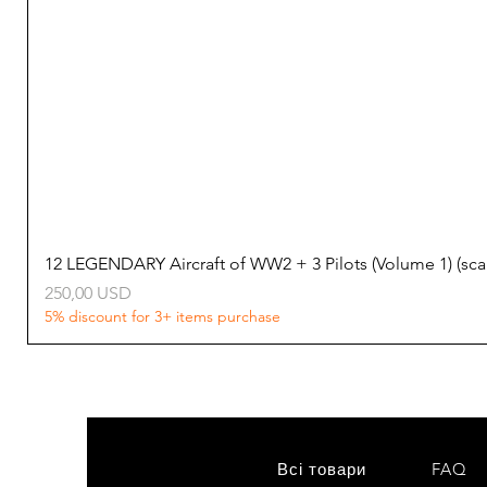
12 LEGENDARY Aircraft of WW2 + 3 Pilots (Volume 1) (s
Ціна
250,00 USD
5% discount for 3+ items purchase
Всі товари
FAQ