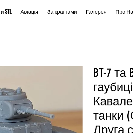
и STL
Авіація
За країнами
Галерея
Про Н
BT-7 та 
гаубиці
Кавале
танки 
Друга с