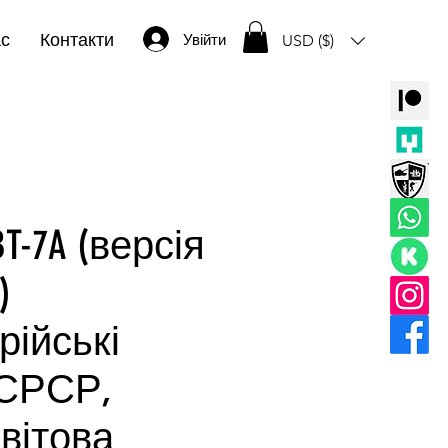
ас
Контакти
Увійти
USD ($)
BT-7A (версія
)
рійські
(СРСР,
вітова