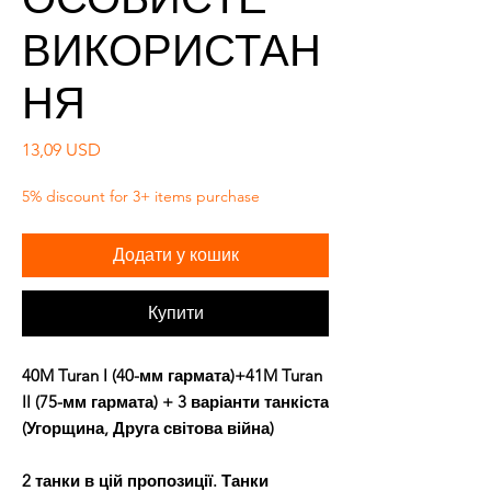
ВИКОРИСТАН
НЯ
Ціна
13,09 USD
5% discount for 3+ items purchase
Додати у кошик
Купити
40M Turan I (40-мм гармата)+41M Turan
II (75-мм гармата) + 3 варіанти танкіста
(Угорщина, Друга світова війна)
2 танки в цій пропозиції. Танки