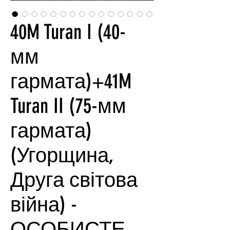
40M Turan I (40-
мм
гармата)+41M
Turan II (75-мм
гармата)
(Угорщина,
Друга світова
війна) -
ОСОБИСТЕ