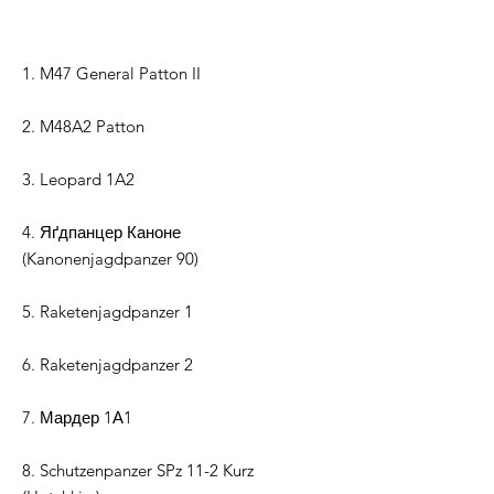
1. M47 General Patton II
2. M48A2 Patton
3. Leopard 1A2
4. Яґдпанцер Каноне
(Kanonenjagdpanzer 90)
5. Raketenjagdpanzer 1
6. Raketenjagdpanzer 2
7. Мардер 1А1
8. Schutzenpanzer SPz 11-2 Kurz